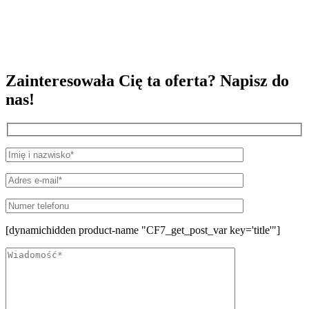
Zainteresowała Cię ta oferta? Napisz do
nas!
[dynamichidden product-name "CF7_get_post_var key='title'"]