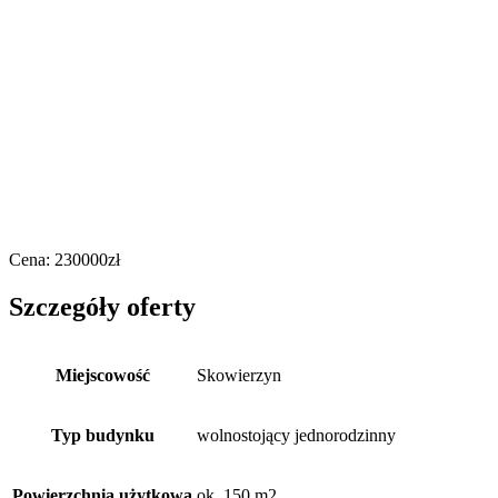
Cena:
230000
zł
Szczegóły oferty
Miejscowość
Skowierzyn
Typ budynku
wolnostojący jednorodzinny
Powierzchnia użytkowa
ok. 150 m2